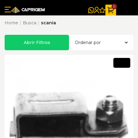
0
Home
Busca
scania
Abrir Filtros
Novo