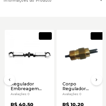
Informações do Produto
Novo
Novo
Regulador
Corpo
Embreagem
Regulador
Mb608-D Antigo
Yanmar
Avaliações: 0
Avaliações: 0
Completo
Moderno
R$ 40,50
R$ 10,20