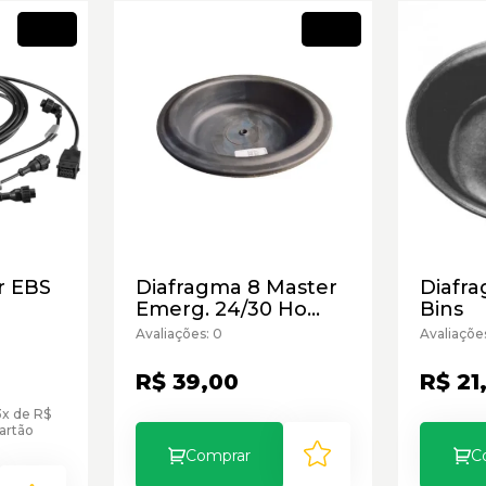
Novo
Novo
r EBS
Diafragma 8 Master
Diafr
Emerg. 24/30 Ho
Bins
Furado Bins
Avaliações: 0
Avaliaçõe
R$ 39,00
R$ 21
x de R$
artão
Comprar
C