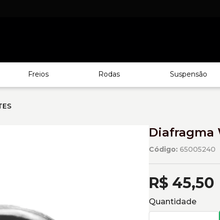
Freios
Rodas
Suspensão
TES
Diafragma W
Código:
65005240
R$ 45,50
Quantidade