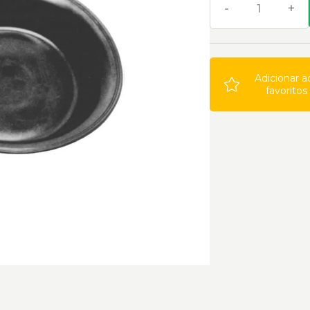
-
+
Adicionar a
favoritos