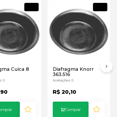
Novo
Novo
agma Cuica 8
Diafragma Knorr
363.516
s: 0
Avaliações: 0
,90
R$ 20,10
omprar
Comprar