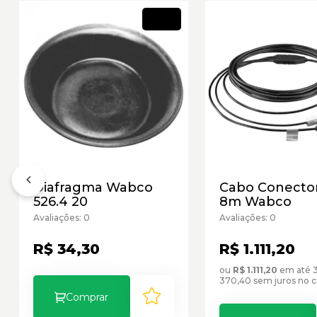
Novo
Diafragma Wabco
Cabo Conecto
526.4 20
8m Wabco
Avaliações: 0
Avaliações: 0
R$ 34,30
R$ 1.111,20
ou
R$ 1.111,20
em até 3
370,40 sem juros no c
Comprar