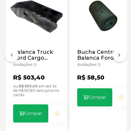
Balanca Truck
Bucha Central
Ford Cargo
Balanca Ford
50mm
Cargo
Avaliações: 0
Avaliações: 0
R$ 503,40
R$ 58,50
ou
R$ 503,40
em até 3x
de R$ 167,80 sem juros no
cartão
Comprar
Comprar