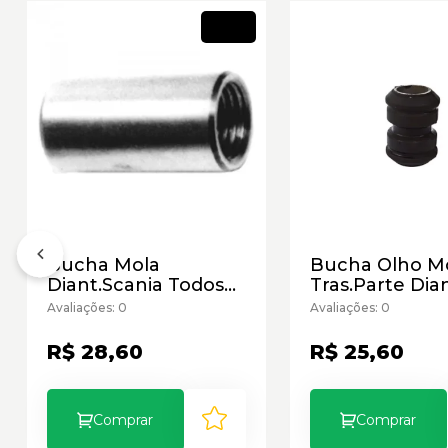
Novo
Bucha Mola
Bucha Olho M
Diant.Scania Todos
Tras.Parte Dia
Cementado
709
Avaliações: 0
Avaliações: 0
R$ 28,60
R$ 25,60
Comprar
Comprar