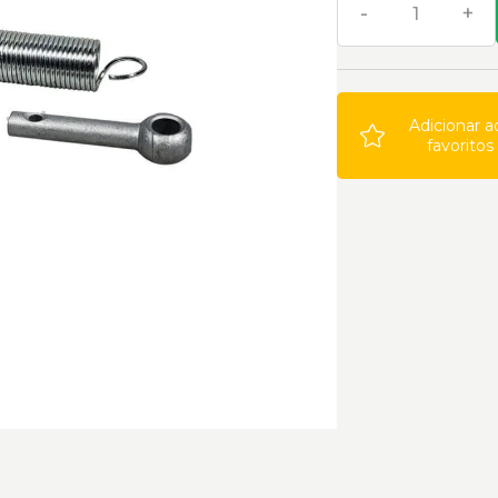
-
+
Adicionar a
favoritos