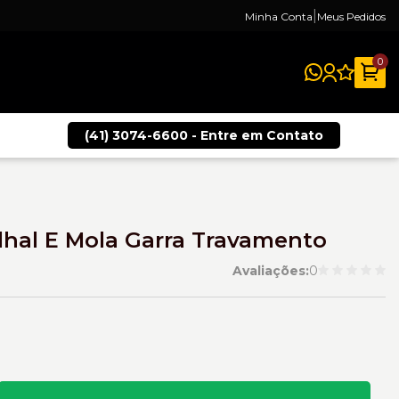
|
Minha Conta
Meus Pedidos
0
(41) 3074-6600 - Entre em Contato
lhal E Mola Garra Travamento
Avaliações:
0