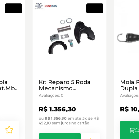
Novo
Novo
ola
Kit Reparo 5 Roda
Mola 
nt.Mb
Mecanismo
Dupla
Travamento 2 Saf
220m
Avaliações: 0
Avaliaçõe
R$ 1.356,30
R$ 10
ou
R$ 1.356,30
em até 3x de R$
452,10 sem juros no cartão
C