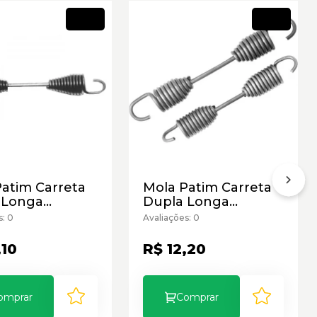
Novo
Novo
Patim Carreta
Mola Patim Carreta
 Longa
Dupla Longa
m
Reforcada 220mm
s: 0
Avaliações: 0
,10
R$ 12,20
omprar
Comprar