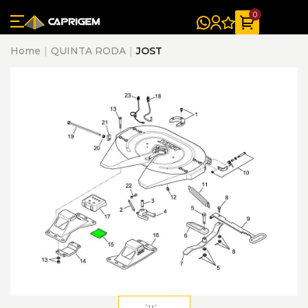
0
Home
QUINTA RODA
JOST