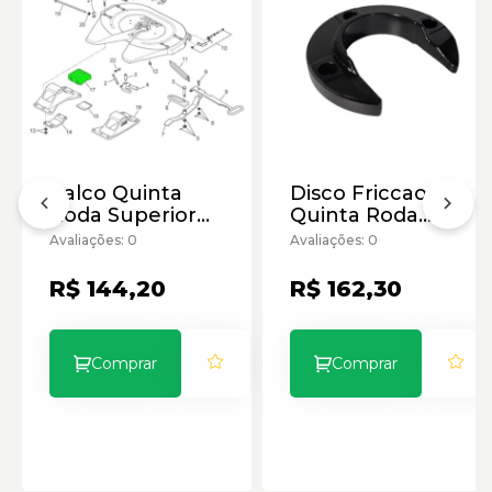
Calco Quinta
Disco Friccao
Roda Superior
Quinta Roda
Jost 2 Original
Jost 2
Avaliações: 0
Avaliações: 0
R$ 144,20
R$ 162,30
Comprar
Comprar