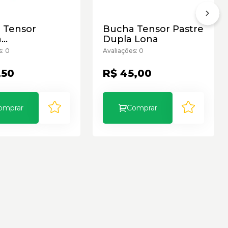
 Tensor
Bucha Tensor Pastre
a
Dupla Lona
n/Guerra
s: 0
Avaliações: 0
,50
R$ 45,00
omprar
Comprar