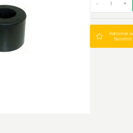
-
+
Adicionar a
favoritos