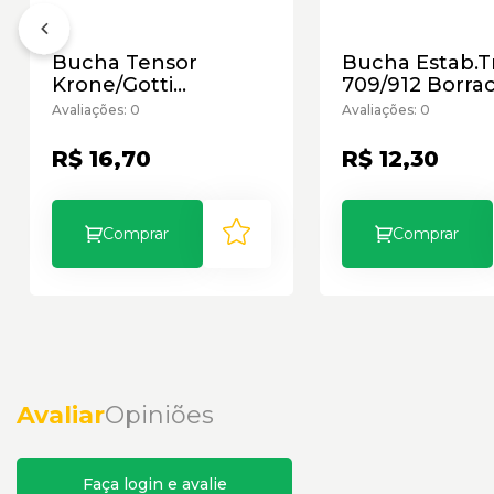
Bucha Tensor
Bucha Estab.T
Krone/Gotti
709/912 Borra
Borracha
Avaliações: 0
Avaliações: 0
R$ 16,70
R$ 12,30
Comprar
Comprar
Avaliar
Opiniões
Faça login e avalie