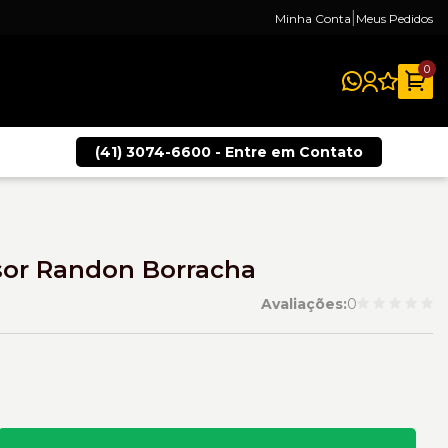
|
Minha Conta
Meus Pedidos
0
(41) 3074-6600 - Entre em Contato
or Randon Borracha
Avaliações:
0