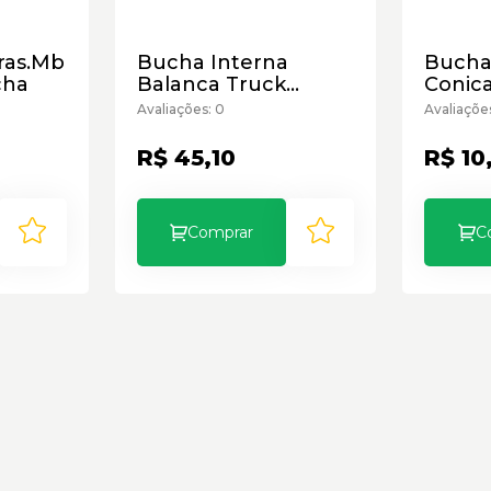
ras.Mb
Bucha Interna
Bucha
cha
Balanca Truck
Conic
Randon
Rando
Avaliações: 0
Avaliaçõe
Borr.C
R$ 45,10
R$ 10
Comprar
C