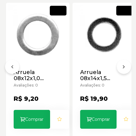
Novo
Novo
Arruela
Arruela
08x12x1,0
08x14x1,5
Aluminio
Aluminio
Avaliações: 0
Avaliações: 0
R$ 9,20
R$ 19,90
Comprar
Comprar