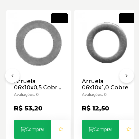
Novo
Novo
Arruela
Arruela
06x10x0,5 Cobre
06x10x1,0 Cobre
- Retorno Scania
Avaliações: 0
Avaliações: 0
R$ 53,20
R$ 12,50
Comprar
Comprar