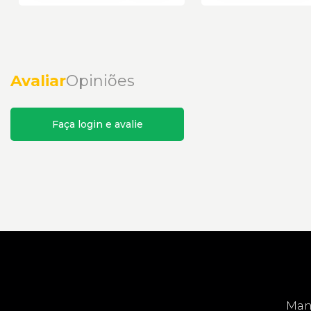
Avaliar
Opiniões
Faça login e avalie
Mant