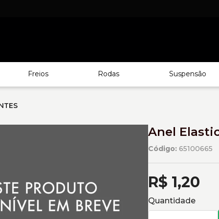
Freios
Rodas
Suspensão
NTES
Anel Elasti
Código:
65100665
R$ 1,20
Quantidade