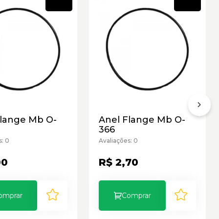
Novo
Novo
Flange Mb O-
Anel Flange Mb O-
366
s: 0
Avaliações: 0
00
R$ 2,70
omprar
Comprar