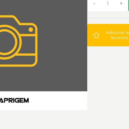
-
+
Adicionar a
favoritos