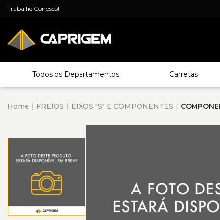
Trabalhe Conosco!
Todos os Departamentos
Carretas
Home
FREIOS
EIXOS "S" E COMPONENTES
COMPONE