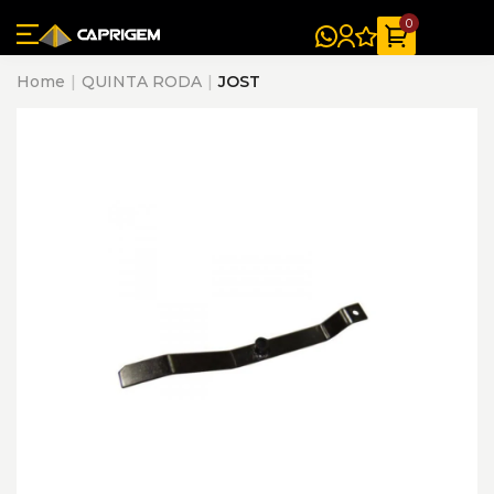
0
Home
QUINTA RODA
JOST