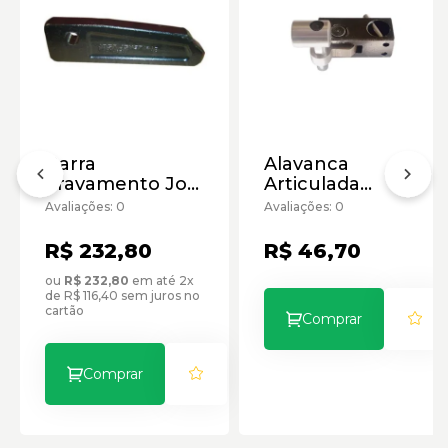
Barra
Alavanca
Travamento Jost
Articulada
2
Bosch
Avaliações: 0
Avaliações: 0
R$ 232,80
R$ 46,70
ou
R$ 232,80
em até 2x
de R$ 116,40 sem juros no
cartão
Comprar
Comprar