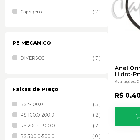
Caprigem
( 7 )
PE MECANICO
DIVERSOS
( 7 )
Anel Or
Hidro-P
Avaliações: 0
Faixas de Preço
R$ 0,4
R$ *-100.0
( 3 )
R$ 100.0-200.0
( 2 )
R$ 200.0-300.0
( 2 )
R$ 300.0-500.0
( 0 )