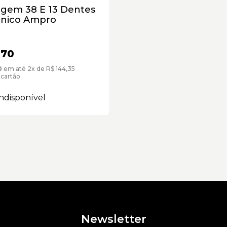
gem 38 E 13 Dentes
nico Ampro
,70
0
em até 2x de R$ 144,35
 cartão
ndisponível
Newsletter