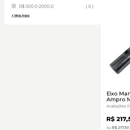
R$ 500.0-2000.0
( 0 )
+ Veja mais
Eixo Man
Ampro M
Avaliações: 0
R$ 217,
ou
R$ 217,50