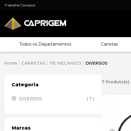
Trabalhe Conosco!
Todos os Departamentos
Carretas
Home
CARRETAS
PE MECANICO
DIVERSOS
7 Produto(s)
Categoria
DIVERSOS
( 7 )
Marcas