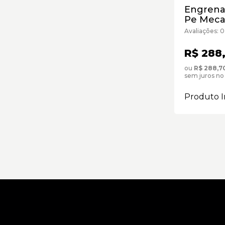
Engrena
Pe Meca
Avaliações: 0
R$ 288
ou
R$ 288,7
sem juros no
Produto I